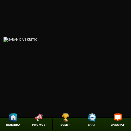
BERANDA
PROMOSI
EVENT
CHAT
LIVECHAT