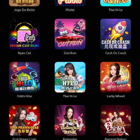
Jogo Do Bicho
Plinko
Thai Hi-Lo
Nyan Cat
Out Run
Cash Or Crash
Odds HiLo
Thai Hi Lo
Lucky Wheel
Fish Prawn Crab
Belangkai
Baccarat Babes