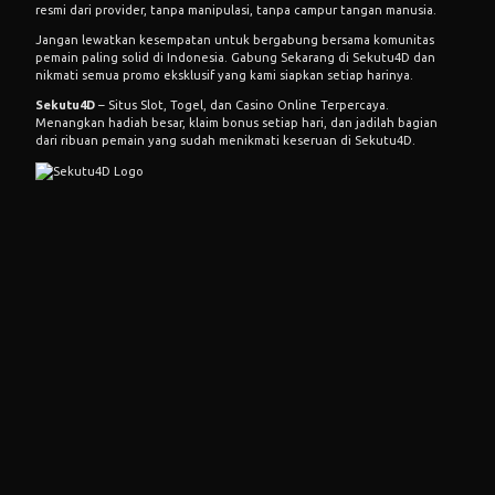
resmi dari provider, tanpa manipulasi, tanpa campur tangan manusia.
Jangan lewatkan kesempatan untuk bergabung bersama komunitas
pemain paling solid di Indonesia.
Gabung Sekarang di Sekutu4D
dan
nikmati semua promo eksklusif yang kami siapkan setiap harinya.
Sekutu4D
– Situs Slot, Togel, dan Casino Online Terpercaya.
Menangkan hadiah besar, klaim bonus setiap hari, dan jadilah bagian
dari ribuan pemain yang sudah menikmati keseruan di Sekutu4D.