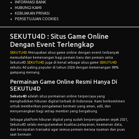
INFORMASI BANK
HUBUNGI KAMI
KEBIJAKAN PRIVASI
PERSETUJUAN COOKIES
SEKUTU4D : Situs Game Online
Dengan Event Terlengkap
SEKUTU4D
Merupakan situs game online dengan event terbanyak
memudahkan kemenangan bagi pemain baru dan pemain setia
Sekutu4D.
SEKUTU4D
juga di kenal sebagai situs game
SEKUTU4D
sekutu 4d paling populer di tahun 2026 dengan kemenangan 98%
gampang menang.
Permainan Game Online Resmi Hanya Di
SEKUTU4D
Sekutu4D
adalah situs permainan online terpercaya yang
menghadirkan hiburan digital terbaik di Indonesia. Kami berkomitmen
untuk memberikan pengalaman bermain yang aman, adil, dan
menyenangkan bagi setiap member yang bergabung.
Sebagai
platform hiburan digital
yang sudah berpengalaman sejak 2021,
Sekutu4D selalu mengutamakan kualitas pelayanan, keamanan data,
dan kecepatan transaksi agar semua pemain merasa nyaman dan puas
saat bermain.