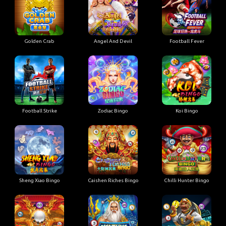
Golden Crab
Angel And Devil
Football Fever
Football Strike
Zodiac Bingo
Koi Bingo
Sheng Xiao Bingo
Caishen Riches Bingo
Chilli Hunter Bingo