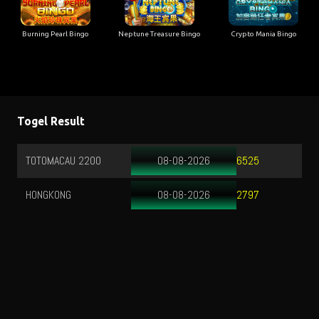
Burning Pearl Bingo
Neptune Treasure Bingo
Crypto Mania Bingo
Togel Result
TOTOMACAU 2200
08-08-2026
6525
HONGKONG
08-08-2026
2797