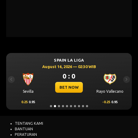
SPAIN LA LIGA
August 16, 2026 — 02:30 WIB
0 : 0
Previous
Next
BET NOW
Sevilla
Rayo Vallecano
0.25
0.95
-0.25
0.95
TENTANG KAMI
BANTUAN
PERATURAN