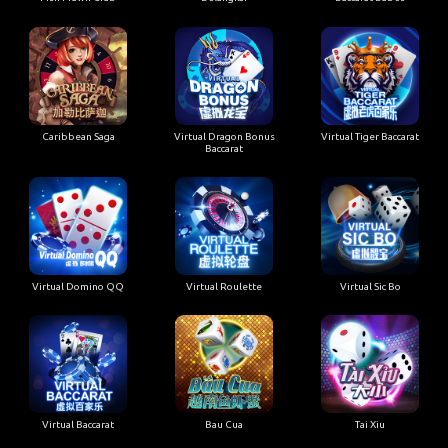
Caribbean Saga
Virtual Dragon Bonus
Virtual Tiger Baccarat
Baccarat
Virtual Domino QQ
Virtual Roulette
Virtual Sic Bo
Virtual Baccarat
Bau Cua
Tai Xiu