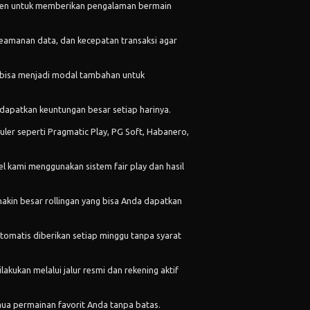
eamanan data, dan kecepatan transaksi agar
 bisa menjadi modal tambahan untuk
dapatkan keuntungan besar setiap harinya.
uler seperti Pragmatic Play, PG Soft, Habanero,
l kami menggunakan sistem fair play dan hasil
makin besar rollingan yang bisa Anda dapatkan
omatis diberikan setiap minggu tanpa syarat
akukan melalui jalur resmi dan rekening aktif
emua permainan favorit Anda tanpa batas.