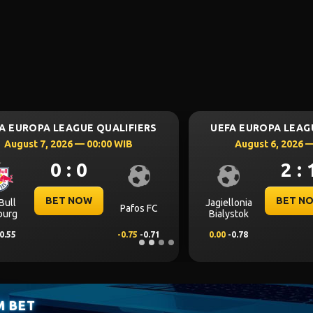
ERS
UEFA EUROPA LEAGUE QUALIFIERS
UE
August 7, 2026 — 02:00 WIB
0 : 0
BET NOW
Heart of
FC 
Sofia
Benfica
Midlothian
Kr
-0.75
2.5
0.83
-2.5
-0.99
-0.
M BET
Deposit
Withdraw
Bet