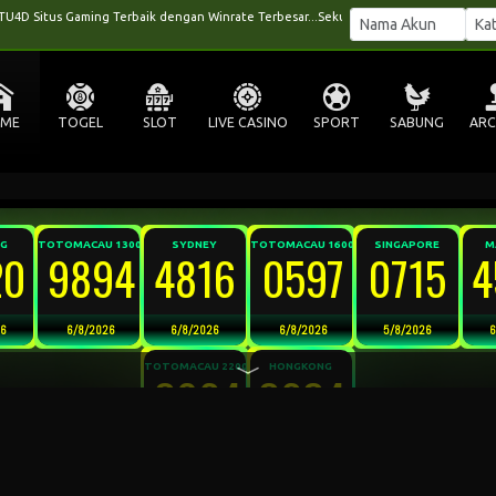
U4D Situs Gaming Terbaik dengan Winrate Terbesar...Sekutu Terkuat di Bumi.
ME
TOGEL
SLOT
LIVE CASINO
SPORT
SABUNG
ARC
NG
TOTOMACAU 1300
SYDNEY
TOTOMACAU 1600
SINGAPORE
M
20
9894
4816
0597
0715
4
26
6/8/2026
6/8/2026
6/8/2026
5/8/2026
6
TOTOMACAU 2200
HONGKONG
3064
3634
6/8/2026
6/8/2026