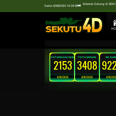
Selamat Datang di SEKUT
Kamis 6/08/2026 16:28:09
HO
TOTOMACAU 0000
TOTO WUHAN
HK SIA
2153
3408
92
6/8/2026
6/8/2026
6/8/20