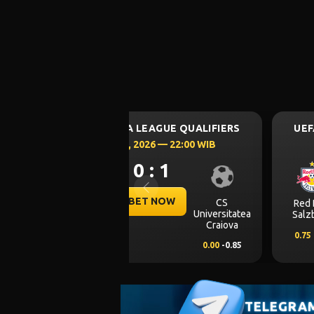
UEFA EUROPA LEAGUE QUALIFI
August 6, 2026 — 22:59 WIB
0 : 1
Previous
BET NOW
Maccabi Tel
CSKA 
Aviv (n)
0.25
0.63
-0.25
TELEGRA
Daftar
Login