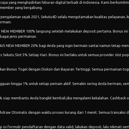
p member yang bergabung.
pengalaman sejak 2021, Sekutu4D selalu mengutamakan kualitas pelayanan, k
ermain.
 NEW MEMBER 100%
langsung setelah melakukan deposit pertama. Bonus ini
agai jenis permainan.
US NEW MEMBER 20%
bagi Anda yang ingin bermain santai namun tetap men
s Sekutu Slot 5% Setiap Hari
. Bonus ini berlaku untuk semua provider slot pop
ikan
Bonus Togel dengan Diskon dan Bayaran Tertinggi
. Semua permainan toge
ngguan hingga 1%
untuk setiap pemain aktif. Semakin sering Anda bermain, se
0%
siap membantu Anda bangkit kembali jika mengalami kekalahan. Cashback ot
thdraw Otomatis
dengan waktu proses kurang dari 1 menit. Semua transaksi dil
isi formulir pendaftaran dengan data valid, lakukan deposit, lalu nikmati s