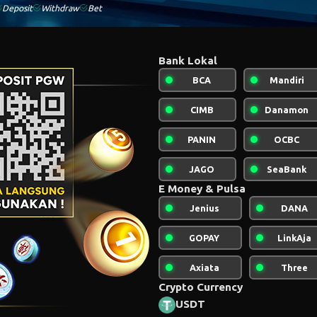
Bank Lokal
BCA
Mandiri
CIMB
Danamon
PANIN
OCBC
JAGO
SeaBank
E Money & Pulsa
Jenius
DANA
GOPAY
LinkAja
Axiata
Three
Crypto Currency
USDT