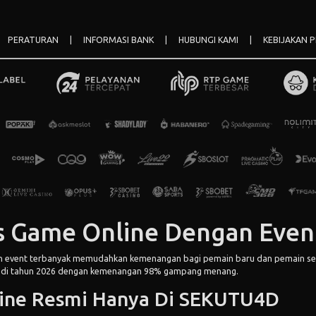
PERATURAN
|
INFORMASI BANK
|
HUBUNGI KAMI
|
KEBIJAKAN P
s Game Online Dengan Even
n event terbanyak memudahkan kemenangan bagi pemain baru dan pemain set
r di tahun 2026 dengan kemenangan 98% gampang menang.
ine Resmi Hanya Di SEKUTU4D
rcaya yang menghadirkan hiburan digital terbaik di Indonesia. Kami berkom