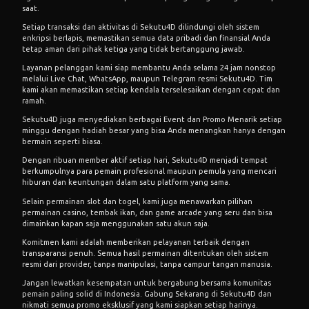
saat.
Setiap transaksi dan aktivitas di Sekutu4D dilindungi oleh sistem
enkripsi berlapis, memastikan semua data pribadi dan finansial Anda
tetap aman dari pihak ketiga yang tidak bertanggung jawab.
Layanan pelanggan kami siap membantu Anda selama 24 jam nonstop
melalui Live Chat, WhatsApp, maupun Telegram resmi Sekutu4D. Tim
kami akan memastikan setiap kendala terselesaikan dengan cepat dan
ramah.
Sekutu4D juga menyediakan berbagai
Event dan Promo Menarik
setiap
minggu dengan hadiah besar yang bisa Anda menangkan hanya dengan
bermain seperti biasa.
Dengan ribuan member aktif setiap hari, Sekutu4D menjadi tempat
berkumpulnya para pemain profesional maupun pemula yang mencari
hiburan dan keuntungan dalam satu platform yang sama.
Selain permainan slot dan togel, kami juga menawarkan pilihan
permainan casino, tembak ikan, dan game arcade yang seru dan bisa
dimainkan kapan saja menggunakan satu akun saja.
Komitmen kami adalah memberikan pelayanan terbaik dengan
transparansi penuh. Semua hasil permainan ditentukan oleh sistem
resmi dari provider, tanpa manipulasi, tanpa campur tangan manusia.
Jangan lewatkan kesempatan untuk bergabung bersama komunitas
pemain paling solid di Indonesia.
Gabung Sekarang di Sekutu4D
dan
nikmati semua promo eksklusif yang kami siapkan setiap harinya.