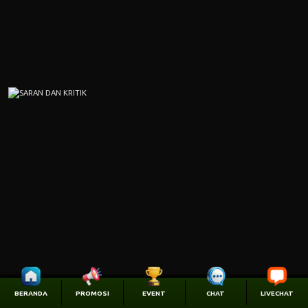
BERANDA
PROMOSI
EVENT
CHAT
LIVECHAT