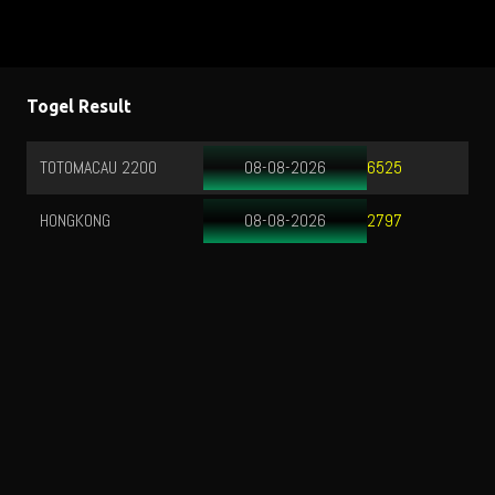
Togel Result
TOTOMACAU 2200
08-08-2026
6525
HONGKONG
08-08-2026
2797