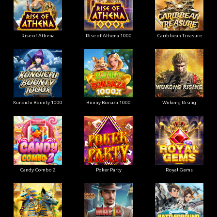
Rise of Athena
Rise of Athena 1000
Caribbean Treasure
Kunoichi Bounty 1000
Bunny Bonaza 1000
Wukong Rising
Candy Combo 2
Poker Party
Royal Gems