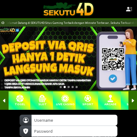
Selamat Datang di SEKUTU4D Situs Gaming Terbaik dengan Winrate Terbesar...Sekutu Terkuat di 
TOGEL
SLOT
LIVE CASINO
SPORT
ARCADE
SABU