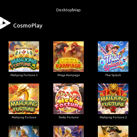
Desktop
Wap
CosmoPlay
Mahjong Fortune 3
Mega Rampage
Thai Splash
Mahjong Fortune
Neko Fortune
Mahjong Fortune 2